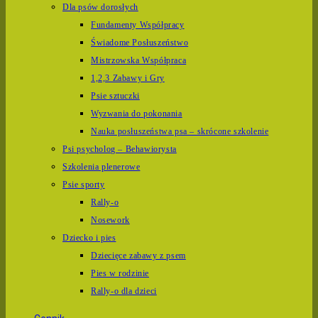
Dla psów dorosłych
Fundamenty Współpracy
Świadome Posłuszeństwo
Mistrzowska Współpraca
1,2,3 Zabawy i Gry
Psie sztuczki
Wyzwania do pokonania
Nauka posłuszeństwa psa – skrócone szkolenie
Psi psycholog – Behawiorysta
Szkolenia plenerowe
Psie sporty
Rally-o
Nosework
Dziecko i pies
Dziecięce zabawy z psem
Pies w rodzinie
Rally-o dla dzieci